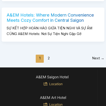
A&EM Hotels: Where Modern Convenience
Meets Cozy Comfort in Central Saigon
SỰ KẾT HỢP HOÀN HẢO GIỮA TIỆN NGHI VÀ SỰ ẤM
CÚNG A&EM Hotels: Nơi Sự Tiện Nghi Gặp Gỡ
1
2
Next
→